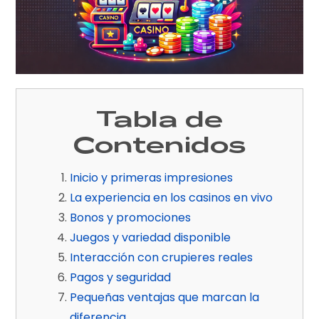
Tabla de
Contenidos
Inicio y primeras impresiones
La experiencia en los casinos en vivo
Bonos y promociones
Juegos y variedad disponible
Interacción con crupieres reales
Pagos y seguridad
Pequeñas ventajas que marcan la
diferencia