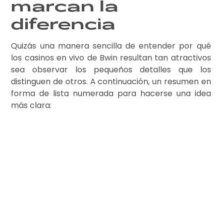
marcan la
diferencia
Quizás una manera sencilla de entender por qué
los casinos en vivo de Bwin resultan tan atractivos
sea observar los pequeños detalles que los
distinguen de otros. A continuación, un resumen en
forma de lista numerada para hacerse una idea
más clara:
Interfaz estable y ligera, ideal para jugar
desde dispositivos móviles sin
interrupciones.
Crupieres reales que aportan
humanidad y ambiente auténtico.
Variedad de juegos y versiones de ruleta
o blackjack con retransmisión fluida.