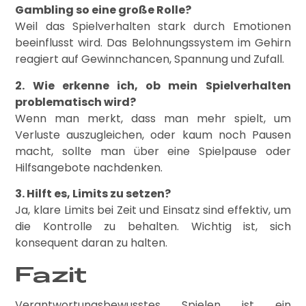
Gambling so eine große Rolle?
Weil das Spielverhalten stark durch Emotionen
beeinflusst wird. Das Belohnungssystem im Gehirn
reagiert auf Gewinnchancen, Spannung und Zufall.
2. Wie erkenne ich, ob mein Spielverhalten
problematisch wird?
Wenn man merkt, dass man mehr spielt, um
Verluste auszugleichen, oder kaum noch Pausen
macht, sollte man über eine Spielpause oder
Hilfsangebote nachdenken.
3. Hilft es, Limits zu setzen?
Ja, klare Limits bei Zeit und Einsatz sind effektiv, um
die Kontrolle zu behalten. Wichtig ist, sich
konsequent daran zu halten.
Fazit
Verantwortungsbewusstes Spielen ist ein