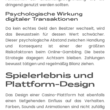
dringend genutzt werden sollten.
Psychologische Wirkung
digitaler Transaktionen
Da kein echtes Geld den Besitzer wechselt, wird
das Bewusstsein für dessen Wert schwächer.
Dieser psychologische Abstand zwischen Handlung
und Konsequenz ist einer der größten
Risikofaktoren beim Online-Gambling. Die beste
Strategie dagegen: Achtsam bleiben. Zahlungen
bewusst tätigen und regelmäßig Bilanz ziehen.
Spielerlebnis und
Plattform-Design
Das Design einer Casino-Plattform hat ebenfalls
einen tiefgehenden Einfluss auf das Verhalten.
Farben, Sounds und Animationen sind nicht zufällig