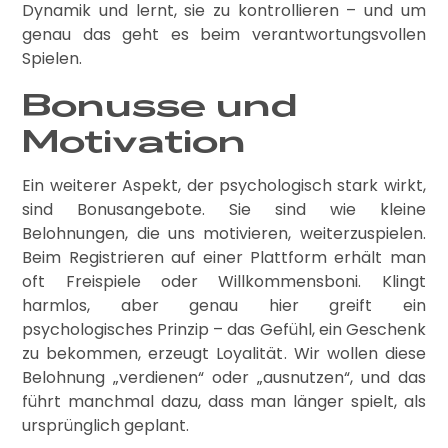
Dynamik und lernt, sie zu kontrollieren – und um
genau das geht es beim verantwortungsvollen
Spielen.
Bonusse und
Motivation
Ein weiterer Aspekt, der psychologisch stark wirkt,
sind Bonusangebote. Sie sind wie kleine
Belohnungen, die uns motivieren, weiterzuspielen.
Beim Registrieren auf einer Plattform erhält man
oft Freispiele oder Willkommensboni. Klingt
harmlos, aber genau hier greift ein
psychologisches Prinzip – das Gefühl, ein Geschenk
zu bekommen, erzeugt Loyalität. Wir wollen diese
Belohnung „verdienen“ oder „ausnutzen“, und das
führt manchmal dazu, dass man länger spielt, als
ursprünglich geplant.