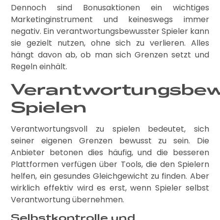
Dennoch sind Bonusaktionen ein wichtiges
Marketinginstrument und keineswegs immer
negativ. Ein verantwortungsbewusster Spieler kann
sie gezielt nutzen, ohne sich zu verlieren. Alles
hängt davon ab, ob man sich Grenzen setzt und
Regeln einhält.
Verantwortungsbe
Spielen
Verantwortungsvoll zu spielen bedeutet, sich
seiner eigenen Grenzen bewusst zu sein. Die
Anbieter betonen dies häufig, und die besseren
Plattformen verfügen über Tools, die den Spielern
helfen, ein gesundes Gleichgewicht zu finden. Aber
wirklich effektiv wird es erst, wenn Spieler selbst
Verantwortung übernehmen.
Selbstkontrolle und