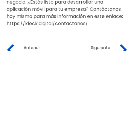
negocio. ¿Estás listo para desarrollar una
aplicación móvil para tu empresa? Contáctanos
hoy mismo para más información en este enlace:
https://kleck.digital/contactanos/
Anterior
Siguiente
Consejos para Comprar tu Vivienda
Cómo la Inteligencia Artificial Está Transformando Tres Pilares del Marketing Digital
«El marketing ya no se trata de las cosas que haces, sino
de las historias que
cuentas».
– Seth Godin