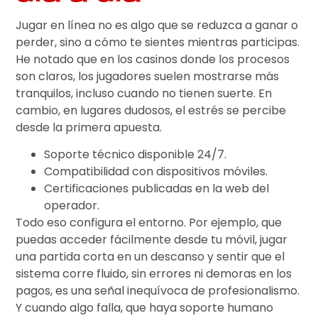
Jugar en línea no es algo que se reduzca a ganar o
perder, sino a cómo te sientes mientras participas.
He notado que en los casinos donde los procesos
son claros, los jugadores suelen mostrarse más
tranquilos, incluso cuando no tienen suerte. En
cambio, en lugares dudosos, el estrés se percibe
desde la primera apuesta.
Soporte técnico disponible 24/7.
Compatibilidad con dispositivos móviles.
Certificaciones publicadas en la web del
operador.
Todo eso configura el entorno. Por ejemplo, que
puedas acceder fácilmente desde tu móvil, jugar
una partida corta en un descanso y sentir que el
sistema corre fluido, sin errores ni demoras en los
pagos, es una señal inequívoca de profesionalismo.
Y cuando algo falla, que haya soporte humano