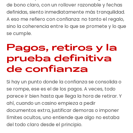
de bono claro, con un rollover razonable y fechas
definidas, siento inmediatamente más tranquilidad.
A eso me refiero con confianza: no tanto el regalo,
sino la coherencia entre lo que se promete y lo que
se cumple.
Pagos, retiros y la
prueba definitiva
de confianza
Si hay un punto donde la confianza se consolida o
se rompe, ese es el de los pagos. A veces, todo
parece ir bien hasta que llega la hora de retirar. Y
ahí, cuando un casino empieza a pedir
documentos extra, justificar demoras o imponer
límites ocultos, uno entiende que algo no estaba
del todo claro desde el principio.