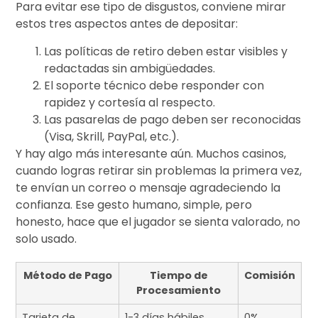
Para evitar ese tipo de disgustos, conviene mirar
estos tres aspectos antes de depositar:
Las políticas de retiro deben estar visibles y
redactadas sin ambigüedades.
El soporte técnico debe responder con
rapidez y cortesía al respecto.
Las pasarelas de pago deben ser reconocidas
(Visa, Skrill, PayPal, etc.).
Y hay algo más interesante aún. Muchos casinos,
cuando logras retirar sin problemas la primera vez,
te envían un correo o mensaje agradeciendo la
confianza. Ese gesto humano, simple, pero
honesto, hace que el jugador se sienta valorado, no
solo usado.
Método de Pago
Tiempo de
Comisión
Procesamiento
Tarjeta de
1-3 días hábiles
0%